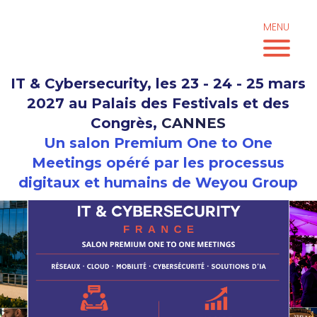
Aller
au
MENU
contenu
IT & Cybersecurity, les 23 - 24 - 25 mars
2027 au Palais des Festivals et des
Congrès,
CANNES
Un salon Premium One to One
Meetings opéré par les processus
digitaux et humains de Weyou Group