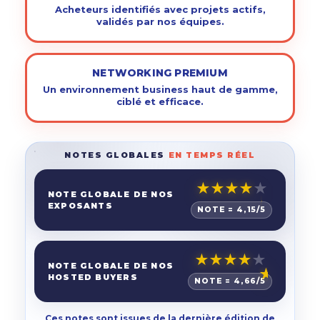
Acheteurs identifiés avec projets actifs,
validés par nos équipes.
NETWORKING PREMIUM
Un environnement business haut de gamme,
ciblé et efficace.
NOTES GLOBALES
EN TEMPS RÉEL
★
★
★
★
★
NOTE GLOBALE DE NOS
EXPOSANTS
NOTE =
4,15
/5
★
★
★
★
★
NOTE GLOBALE DE NOS
HOSTED BUYERS
NOTE =
4,66
/5
Ces notes sont issues de la dernière édition de